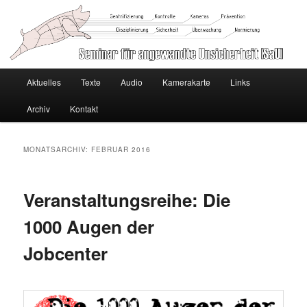
Seminar für angewandte
Hauptmenü
Unsicherheit [SaU]
Aktuelles
Texte
Audio
Kamerakarte
Links
Zum
Zum
Archiv
Kontakt
primären
sekundären
Inhalt
Inhalt
MONATSARCHIV:
FEBRUAR 2016
springen
springen
Veranstaltungsreihe: Die
1000 Augen der
Jobcenter