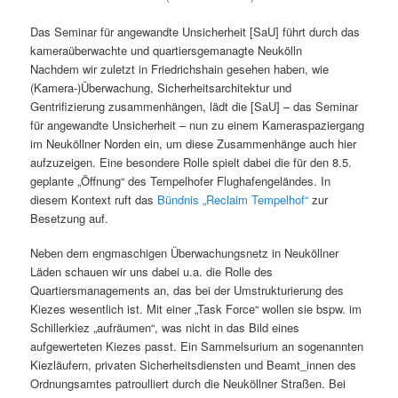
Das Seminar für angewandte Unsicherheit [SaU] führt durch das
kameraüberwachte und quartiersgemanagte Neukölln
Nachdem wir zuletzt in Friedrichshain gesehen haben, wie
(Kamera-)Überwachung, Sicherheitsarchitektur und
Gentrifizierung zusammenhängen, lädt die [SaU] – das Seminar
für angewandte Unsicherheit – nun zu einem Kameraspaziergang
im Neuköllner Norden ein, um diese Zusammenhänge auch hier
aufzuzeigen. Eine besondere Rolle spielt dabei die für den 8.5.
geplante „Öffnung“ des Tempelhofer Flughafengeländes. In
diesem Kontext ruft das
Bündnis „Reclaim Tempelhof“
zur
Besetzung auf.
Neben dem engmaschigen Überwachungsnetz in Neuköllner
Läden schauen wir uns dabei u.a. die Rolle des
Quartiersmanagements an, das bei der Umstrukturierung des
Kiezes wesentlich ist. Mit einer „Task Force“ wollen sie bspw. im
Schillerkiez „aufräumen“, was nicht in das Bild eines
aufgewerteten Kiezes passt. Ein Sammelsurium an sogenannten
Kiezläufern, privaten Sicherheitsdiensten und Beamt_innen des
Ordnungsamtes patroulliert durch die Neuköllner Straßen. Bei