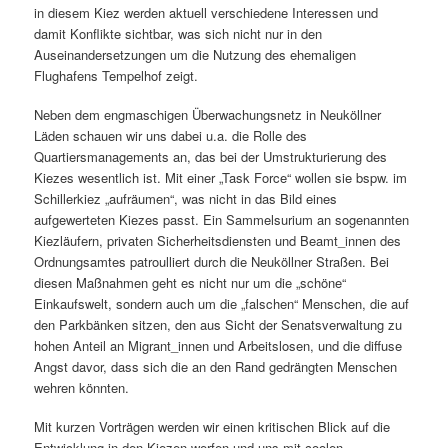
in diesem Kiez werden aktuell verschiedene Interessen und
damit Konflikte sichtbar, was sich nicht nur in den
Auseinandersetzungen um die Nutzung des ehemaligen
Flughafens Tempelhof zeigt.
Neben dem engmaschigen Überwachungsnetz in Neuköllner
Läden schauen wir uns dabei u.a. die Rolle des
Quartiersmanagements an, das bei der Umstrukturierung des
Kiezes wesentlich ist. Mit einer „Task Force“ wollen sie bspw. im
Schillerkiez „aufräumen“, was nicht in das Bild eines
aufgewerteten Kiezes passt. Ein Sammelsurium an sogenannten
Kiezläufern, privaten Sicherheitsdiensten und Beamt_innen des
Ordnungsamtes patroulliert durch die Neuköllner Straßen. Bei
diesen Maßnahmen geht es nicht nur um die „schöne“
Einkaufswelt, sondern auch um die „falschen“ Menschen, die auf
den Parkbänken sitzen, den aus Sicht der Senatsverwaltung zu
hohen Anteil an Migrant_innen und Arbeitslosen, und die diffuse
Angst davor, dass sich die an den Rand gedrängten Menschen
wehren könnten.
Mit kurzen Vorträgen werden wir einen kritischen Blick auf die
Entwicklung in den Kiezen werfen und uns mit coolen