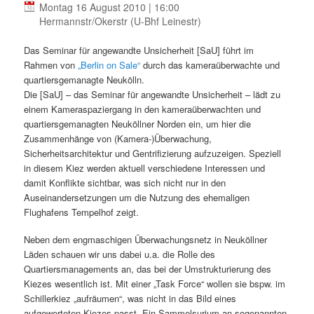
Montag 16 August 2010 | 16:00
Hermannstr/Okerstr (U-Bhf Leinestr)
Das Seminar für angewandte Unsicherheit [SaU] führt im
Rahmen von
„Berlin on Sale“
durch das kameraüberwachte und
quartiersgemanagte Neukölln.
Die [SaU] – das Seminar für angewandte Unsicherheit – lädt zu
einem Kameraspaziergang in den kameraüberwachten und
quartiersgemanagten Neuköllner Norden ein, um hier die
Zusammenhänge von (Kamera-)Überwachung,
Sicherheitsarchitektur und Gentrifizierung aufzuzeigen. Speziell
in diesem Kiez werden aktuell verschiedene Interessen und
damit Konflikte sichtbar, was sich nicht nur in den
Auseinandersetzungen um die Nutzung des ehemaligen
Flughafens Tempelhof zeigt.
Neben dem engmaschigen Überwachungsnetz in Neuköllner
Läden schauen wir uns dabei u.a. die Rolle des
Quartiersmanagements an, das bei der Umstrukturierung des
Kiezes wesentlich ist. Mit einer „Task Force“ wollen sie bspw. im
Schillerkiez „aufräumen“, was nicht in das Bild eines
aufgewerteten Kiezes passt. Ein Sammelsurium an sogenannten