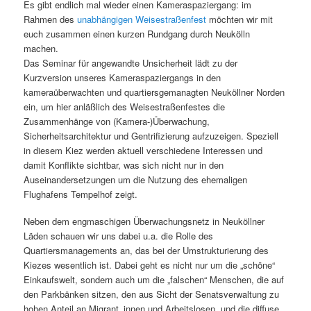
Es gibt endlich mal wieder einen Kameraspaziergang: im
Rahmen des
unabhängigen Weisestraßenfest
möchten wir mit
euch zusammen einen kurzen Rundgang durch Neukölln
machen.
Das Seminar für angewandte Unsicherheit lädt zu der
Kurzversion unseres Kameraspaziergangs in den
kameraüberwachten und quartiersgemanagten Neuköllner Norden
ein, um hier anläßlich des Weisestraßenfestes die
Zusammenhänge von (Kamera-)Überwachung,
Sicherheitsarchitektur und Gentrifizierung aufzuzeigen. Speziell
in diesem Kiez werden aktuell verschiedene Interessen und
damit Konflikte sichtbar, was sich nicht nur in den
Auseinandersetzungen um die Nutzung des ehemaligen
Flughafens Tempelhof zeigt.
Neben dem engmaschigen Überwachungsnetz in Neuköllner
Läden schauen wir uns dabei u.a. die Rolle des
Quartiersmanagements an, das bei der Umstrukturierung des
Kiezes wesentlich ist. Dabei geht es nicht nur um die „schöne“
Einkaufswelt, sondern auch um die „falschen“ Menschen, die auf
den Parkbänken sitzen, den aus Sicht der Senatsverwaltung zu
hohen Anteil an Migrant_innen und Arbeitslosen, und die diffuse