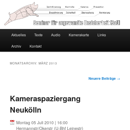
Seminar für angewandte
Hauptmenü
Unsicherheit [SaU]
Aktuelles
Texte
Audio
Kamerakarte
Links
Zum
Zum
Archiv
Kontakt
primären
sekundären
Inhalt
Inhalt
MONATSARCHIV:
MÄRZ 2013
springen
springen
Beitragsnavigation
Neuere Beiträge
→
Kameraspaziergang
Neukölln
Montag 05 Juli 2010 | 16:00
Hermannstr/Okerstr (U-Bhf Leinestr)